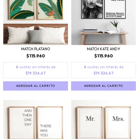
MATCH KATE ANDY
MATCH PLATANO
$115.960
$115.960
6
cuotas sin interés de
6
cuotas sin interés de
$19.326,67
$19.326,67
AGREGAR AL CARRITO
AGREGAR AL CARRITO