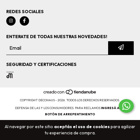
REDES SOCIALES
ENTERATE DE TODAS NUESTRAS NOVEDADES!
SEGURIDAD Y CERTIFICACIONES
COPYRIGHT DECOHAUS - 2026. TODOS LOS DERECHOS RESERVADOS.
DEFENSA DE LAS Y LOS CONSUMIDORES. PARA RECLAMOS
INGRESÁ ACÁ.
BOTÓN DE ARREPENTIMIENTO
Al navegar por este sitio
aceptás el uso de cookies
para agilizar
tu experiencia de compra.