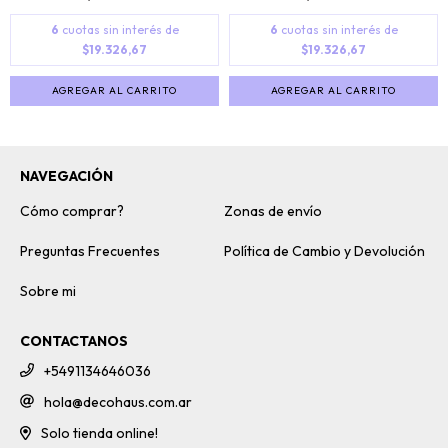
6
cuotas sin interés de
6
cuotas sin interés de
$19.326,67
$19.326,67
AGREGAR AL CARRITO
AGREGAR AL CARRITO
NAVEGACIÓN
Cómo comprar?
Zonas de envío
Preguntas Frecuentes
Política de Cambio y Devolución
Sobre mi
CONTACTANOS
+5491134646036
hola@decohaus.com.ar
Solo tienda online!