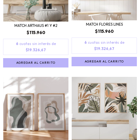
MATCH FLORES LINES
MATCH ARTHAUS #1 Y #2
$115.960
$115.960
6
cuotas sin interés de
6
cuotas sin interés de
$19.326,67
$19.326,67
AGREGAR AL CARRITO
AGREGAR AL CARRITO