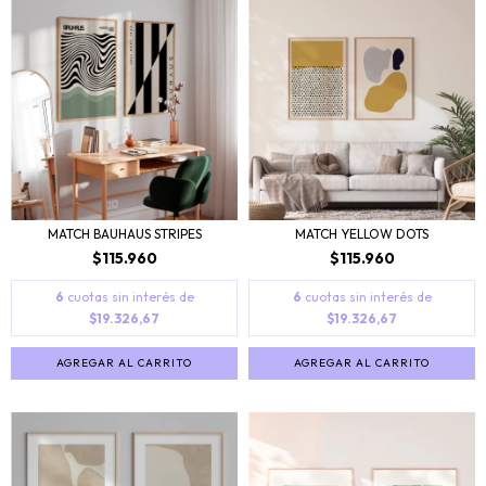
MATCH BAUHAUS STRIPES
MATCH YELLOW DOTS
$115.960
$115.960
6
cuotas sin interés de
6
cuotas sin interés de
$19.326,67
$19.326,67
AGREGAR AL CARRITO
AGREGAR AL CARRITO