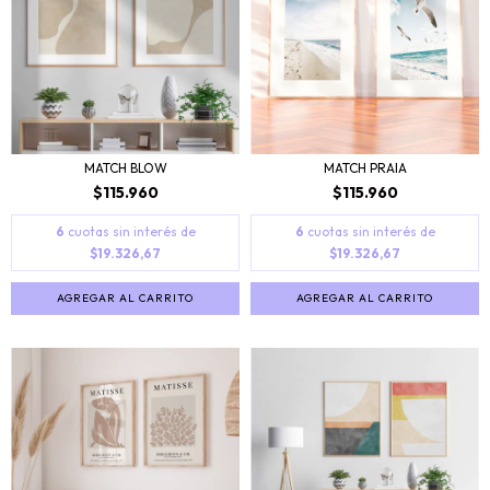
MATCH BLOW
MATCH PRAIA
$115.960
$115.960
6
cuotas sin interés de
6
cuotas sin interés de
$19.326,67
$19.326,67
AGREGAR AL CARRITO
AGREGAR AL CARRITO