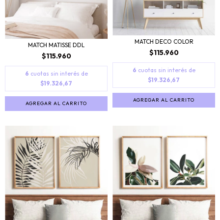
MATCH DECO COLOR
MATCH MATISSE DDL
$115.960
$115.960
6
cuotas sin interés de
6
cuotas sin interés de
$19.326,67
$19.326,67
AGREGAR AL CARRITO
AGREGAR AL CARRITO