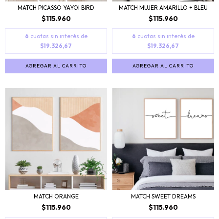
MATCH PICASSO YAYOI BIRD
MATCH MUJER AMARILLO + BLEU
$115.960
$115.960
6
cuotas sin interés de
6
cuotas sin interés de
$19.326,67
$19.326,67
AGREGAR AL CARRITO
AGREGAR AL CARRITO
MATCH ORANGE
MATCH SWEET DREAMS
$115.960
$115.960