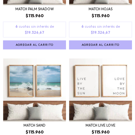
MATCH PALM SHADOW
MATCH HOJAS
$115.960
$115.960
6
cuotas sin interés de
6
cuotas sin interés de
$19.326,67
$19.326,67
AGREGAR AL CARRITO
AGREGAR AL CARRITO
MATCH SAND
MATCH LIVE LOVE
$115.960
$115.960