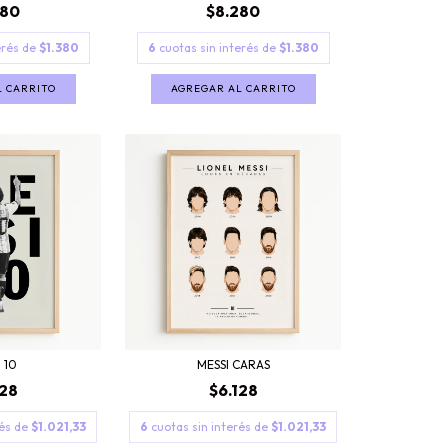
$8.280
280
6
cuotas sin interés de
$1.380
erés de
$1.380
AGREGAR AL CARRITO
L CARRITO
 10
MESSI CARAS
128
$6.128
rés de
$1.021,33
6
cuotas sin interés de
$1.021,33