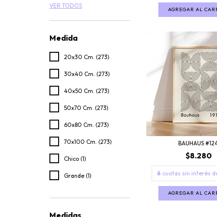
VER TODOS
AGREGAR AL CAR
Medida
20x30 Cm. (273)
30x40 Cm. (273)
40x50 Cm. (273)
50x70 Cm. (273)
60x80 Cm. (273)
70x100 Cm. (273)
BAUHAUS #12
$8.280
Chico (1)
6
cuotas sin interés 
Grande (1)
AGREGAR AL CAR
Medidas