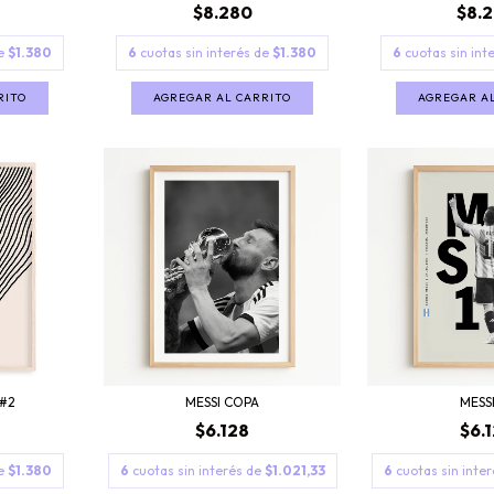
$8.280
$8.
de
$1.380
6
cuotas sin interés de
$1.380
6
cuotas sin int
RITO
AGREGAR AL CARRITO
AGREGAR A
#2
MESSI COPA
MESSI
$6.128
$6.
de
$1.380
6
cuotas sin interés de
$1.021,33
6
cuotas sin inte