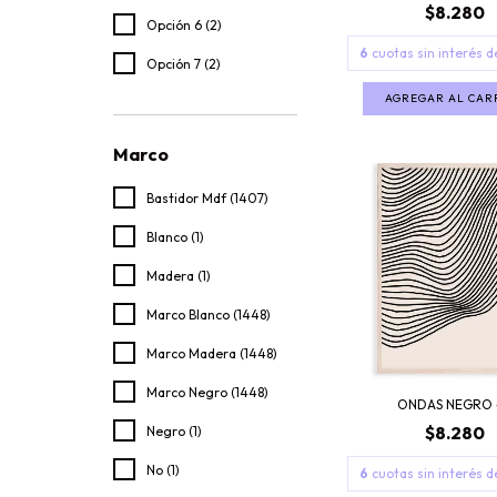
$8.280
Opción 6 (2)
6
cuotas sin interés 
Opción 7 (2)
AGREGAR AL CAR
Marco
Bastidor Mdf (1407)
Blanco (1)
Madera (1)
Marco Blanco (1448)
Marco Madera (1448)
Marco Negro (1448)
ONDAS NEGRO 
$8.280
Negro (1)
No (1)
6
cuotas sin interés 