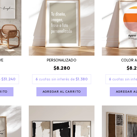
VE
PERSONALIZADO
COLOR 
$8.280
$8.
e
$31.240
6
cuotas sin interés de
$1.380
6
cuotas sin int
RITO
AGREGAR AL CARRITO
AGREGAR A