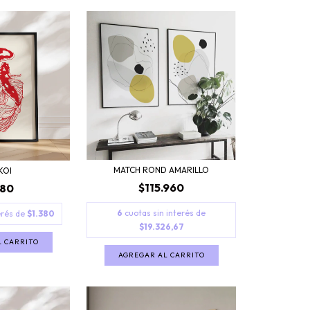
MATCH ROND AMARILLO
KOI
$115.960
280
6
cuotas sin interés de
erés de
$1.380
$19.326,67
L CARRITO
AGREGAR AL CARRITO