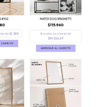
S #102
MATCH DOG SPAGHETTI
280
$115.960
erés de
$1.380
6
cuotas sin interés de
$19.326,67
L CARRITO
AGREGAR AL CARRITO