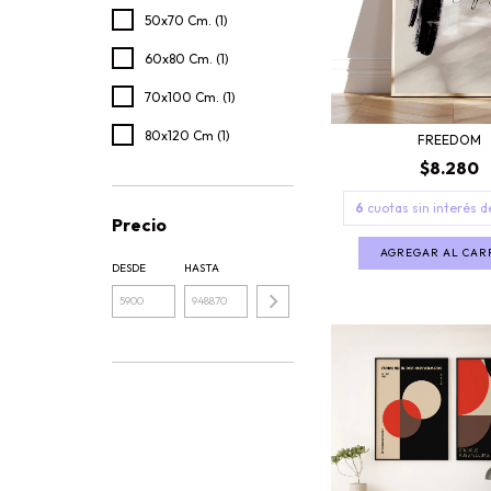
50x70 Cm. (1)
60x80 Cm. (1)
70x100 Cm. (1)
80x120 Cm (1)
FREEDOM
$8.280
6
cuotas sin interés 
Precio
AGREGAR AL CAR
DESDE
HASTA