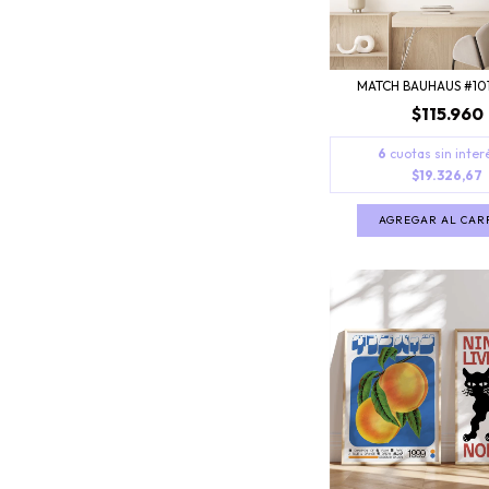
MATCH BAUHAUS #101
$115.960
6
cuotas sin inter
$19.326,67
AGREGAR AL CAR