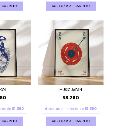
L CARRITO
AGREGAR AL CARRITO
KOI
MUSIC JAPAN
280
$8.280
erés de
$1.380
6
cuotas sin interés de
$1.380
L CARRITO
AGREGAR AL CARRITO