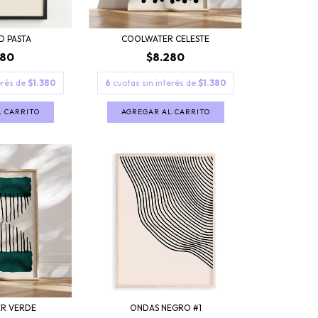
D PASTA
COOLWATER CELESTE
280
$8.280
erés de
$1.380
6
cuotas sin interés de
$1.380
L CARRITO
AGREGAR AL CARRITO
ONDAS NEGRO #1
R VERDE