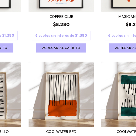
COFFEE CLUB
MAGIC AN
$8.280
$8.
de
$1.380
6
cuotas sin interés de
$1.380
6
cuotas sin int
RITO
AGREGAR AL CARRITO
AGREGAR A
ILLO
COOLWATER RED
COOLWATE