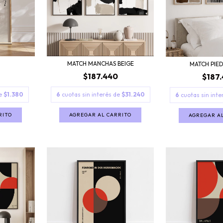
MATCH MANCHAS BEIGE
MATCH PIED
$187.440
$187
6
cuotas sin interés de
$31.240
de
$1.380
6
cuotas sin int
AGREGAR AL CARRITO
RITO
AGREGAR A