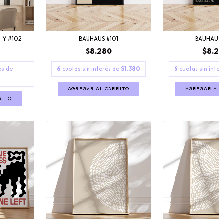
 Y #102
BAUHAUS #101
BAUHAU
$8.280
$8.
és de
6
cuotas sin interés de
$1.380
6
cuotas sin int
AGREGAR AL CARRITO
AGREGAR A
RITO