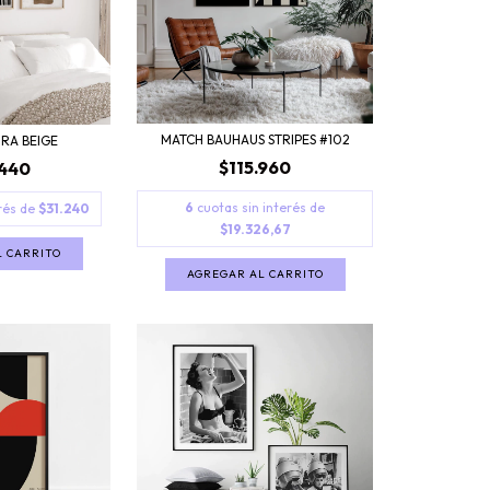
MATCH BAUHAUS STRIPES #102
RA BEIGE
$115.960
.440
6
cuotas sin interés de
erés de
$31.240
$19.326,67
L CARRITO
AGREGAR AL CARRITO