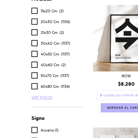
15x20 Cm. (2)
20x30 Cm. (1136)
21x30 Cm. (2)
30x40 Cm. (1137)
40x50 Cm. (1137)
40x60 Cm. (2)
50x70 Cm. (1137)
NOW
$8.280
60x80 Cm. (1136)
6
cuotas sin interés 
VER TODOS
AGREGAR AL CAR
Signo
Acuario (1)