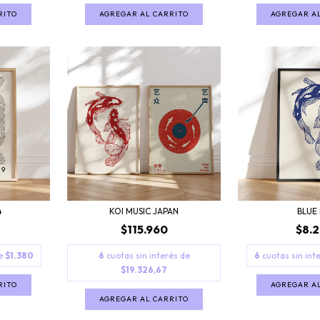
RITO
AGREGAR AL CARRITO
AGREGAR A
4
KOI MUSIC JAPAN
BLUE 
$115.960
$8.
de
$1.380
6
cuotas sin interés de
6
cuotas sin int
$19.326,67
RITO
AGREGAR A
AGREGAR AL CARRITO