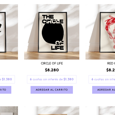
CIRCLE OF LIFE
RED 
$8.280
$8.
de
$1.380
6
cuotas sin interés de
$1.380
6
cuotas sin int
RITO
AGREGAR AL CARRITO
AGREGAR A