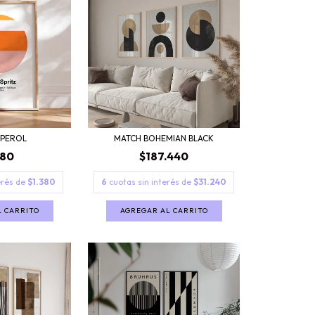
APEROL
MATCH BOHEMIAN BLACK
280
$187.440
erés de
$1.380
6
cuotas sin interés de
$31.240
L CARRITO
AGREGAR AL CARRITO