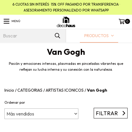
6 CUOTAS SIN INTERÉS · 15% OFF PAGANDO POR TRANSFERENCIA ·
ASESORAMIENTO PERSONALIZADO POR WHATSAPP
MENÚ
0
PRODUCTOS
Van Gogh
Pasión y emociones intensas, plasmadas en pinceladas vibrantes que
reflejan su lucha interna y su conexión con la naturaleza.
Inicio
/
CATEGORIAS
/
ARTISTAS ICONICOS
/
Van Gogh
Ordenar por
FILTRAR