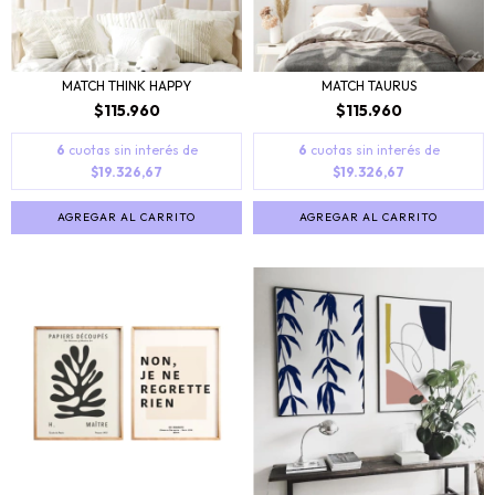
MATCH THINK HAPPY
MATCH TAURUS
$115.960
$115.960
6
cuotas sin interés de
6
cuotas sin interés de
$19.326,67
$19.326,67
AGREGAR AL CARRITO
AGREGAR AL CARRITO