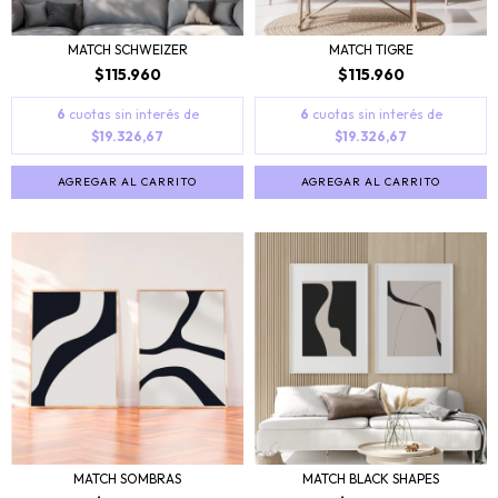
MATCH SCHWEIZER
MATCH TIGRE
$115.960
$115.960
6
cuotas sin interés de
6
cuotas sin interés de
$19.326,67
$19.326,67
AGREGAR AL CARRITO
AGREGAR AL CARRITO
MATCH SOMBRAS
MATCH BLACK SHAPES