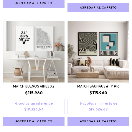
AGREGAR AL CARRITO
AGREGAR AL CARRITO
MATCH BUENOS AIRES X2
MATCH BAUHAUS #1 Y #16
$115.960
$115.960
6
cuotas sin interés de
6
cuotas sin interés de
$19.326,67
$19.326,67
AGREGAR AL CARRITO
AGREGAR AL CARRITO