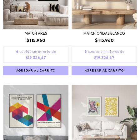
MATCH ONDAS BLANCO
MATCH ARES
$115.960
$115.960
6
cuotas sin interés de
6
cuotas sin interés de
$19.326,67
$19.326,67
AGREGAR AL CARRITO
AGREGAR AL CARRITO