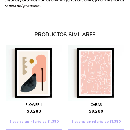
creados para mostrar los diseños y proporciones, y no fotografías
reales del producto.
PRODUCTOS SIMILARES
FLOWER II
CARAS
$8.280
$8.280
6
cuotas sin interés de
$1.380
6
cuotas sin interés de
$1.380