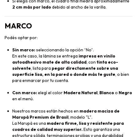
Si elegís con marco, el cuadro final medirá aproximadamente
2 cm más por lado
debido al ancho de la varilla.
MARCO
Podés optar por:
Sin marco:
seleccionando la opción “No”.
En este caso, la lámina se entrega
impresa en vinilo
autoadhesivo mate de alta calidad
, con
tinta eco-
solvente
, lista para
pegar directamente sobre una
superficie lisa, en la pared o donde más te guste
, o bien
para enmarcar por tu cuenta.
Con marco:
elegí el color
Madera Natural
,
Blanco
o
Negro
en el menú.
Nuestros marcos están hechos en
madera maciza de
Marupá Premium de Brasil
, modelo "L".
La Marupá es una
madera firme, lisa y resistente para
cuadros de calidad muy superior.
Esto garantiza una
estructura sólida, terminaciones prolijas y una durabilidad