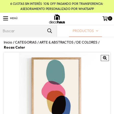
6 CUOTAS SIN INTERÉS · 10% OFF PAGANDO POR TRANSFERENCIA ·
ASESORAMIENTO PERSONALIZADO POR WHATSAPP
MENÚ
0
PRODUCTOS
Inicio
/
CATEGORIAS
/
ARTE & ABSTRACTOS
/
DE COLORES
/
Rocas Color