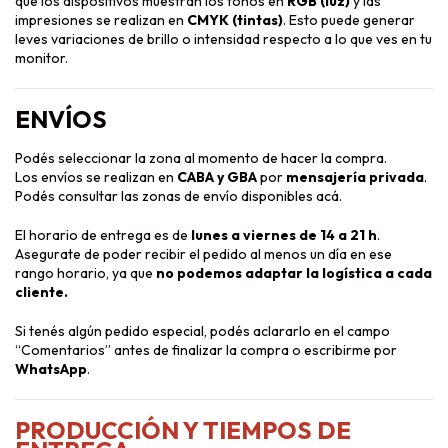
que los dispositivos muestran los tonos en
RGB (luz)
y las
impresiones se realizan en
CMYK (tintas)
. Esto puede generar
leves variaciones de brillo o intensidad respecto a lo que ves en tu
monitor.
ENVÍOS
Podés seleccionar la zona al momento de hacer la compra.
Los envíos se realizan en
CABA y GBA
por
mensajería privada
.
Podés consultar las zonas de envío disponibles
acá
.
El horario de entrega es de
lunes a viernes de 14 a 21 h
.
Asegurate de poder recibir el pedido al menos un día en ese
rango horario, ya que
no podemos adaptar la logística a cada
cliente.
Si tenés algún pedido especial, podés aclararlo en el campo
“Comentarios” antes de finalizar la compra o escribirme por
WhatsApp
.
PRODUCCIÓN Y TIEMPOS DE