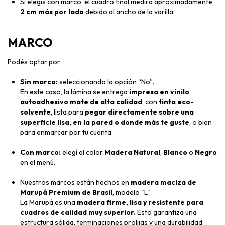
Si elegís con marco, el cuadro final medirá aproximadamente
2 cm más por lado
debido al ancho de la varilla.
MARCO
Podés optar por:
Sin marco:
seleccionando la opción “No”.
En este caso, la lámina se entrega
impresa en vinilo
autoadhesivo mate de alta calidad
, con
tinta eco-
solvente
, lista para
pegar directamente sobre una
superficie lisa, en la pared o donde más te guste
, o bien
para enmarcar por tu cuenta.
Con marco:
elegí el color
Madera Natural
,
Blanco
o
Negro
en el menú.
Nuestros marcos están hechos en
madera maciza de
Marupá Premium de Brasil
, modelo "L".
La Marupá es una
madera firme, lisa y resistente para
cuadros de calidad muy superior.
Esto garantiza una
estructura sólida, terminaciones prolijas y una durabilidad