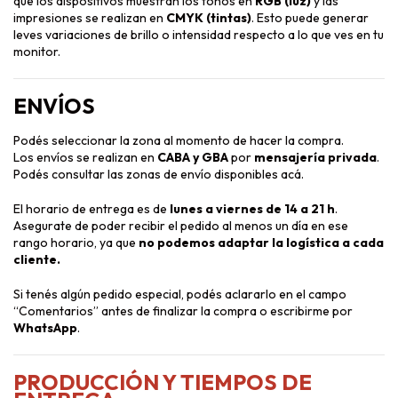
que los dispositivos muestran los tonos en
RGB (luz)
y las
impresiones se realizan en
CMYK (tintas)
. Esto puede generar
leves variaciones de brillo o intensidad respecto a lo que ves en tu
monitor.
ENVÍOS
Podés seleccionar la zona al momento de hacer la compra.
Los envíos se realizan en
CABA y GBA
por
mensajería privada
.
Podés consultar las zonas de envío disponibles
acá
.
El horario de entrega es de
lunes a viernes de 14 a 21 h
.
Asegurate de poder recibir el pedido al menos un día en ese
rango horario, ya que
no podemos adaptar la logística a cada
cliente.
Si tenés algún pedido especial, podés aclararlo en el campo
“Comentarios” antes de finalizar la compra o escribirme por
WhatsApp
.
PRODUCCIÓN Y TIEMPOS DE