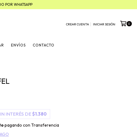
ADO POR WHATSAPP
0
CREAR CUENTA
INICIAR SESIÓN
AR
ENVÍOS
CONTACTO
FEL
IN INTERÉS DE
$1.380
to
pagando con Transferencia
PAGO