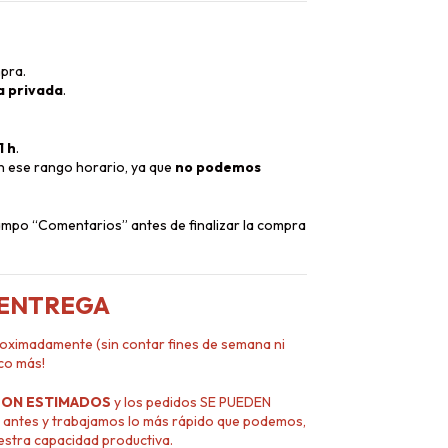
pra.
a privada
.
1 h
.
en ese rango horario, ya que
no podemos
campo “Comentarios” antes de finalizar la compra
 ENTREGA
oximadamente (sin contar fines de semana ni
co más!
SON ESTIMADOS
y los pedidos SE PUEDEN
antes y trabajamos lo más rápido que podemos,
uestra capacidad productiva.