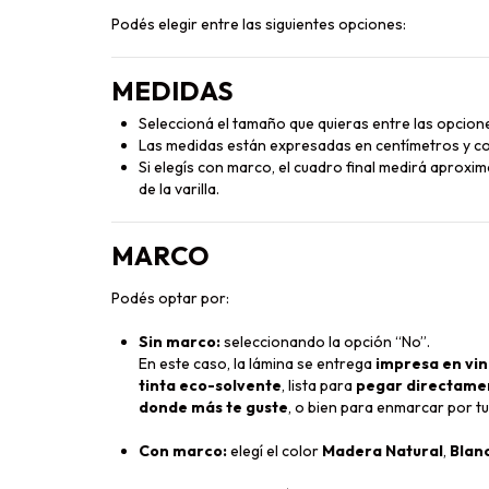
Podés elegir entre las siguientes opciones:
MEDIDAS
Seleccioná el tamaño que quieras entre las opcione
Las medidas están expresadas en centímetros y co
Si elegís con marco, el cuadro final medirá aprox
de la varilla.
MARCO
Podés optar por:
Sin marco:
seleccionando la opción “No”.
En este caso, la lámina se entrega
impresa en vin
tinta eco-solvente
, lista para
pegar directament
donde más te guste
, o bien para enmarcar por tu
Con marco:
elegí el color
Madera Natural
,
Blan