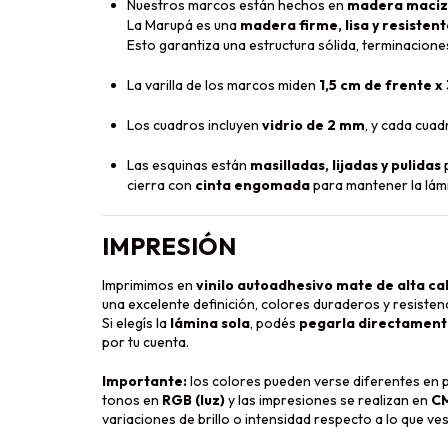
Nuestros marcos están hechos en
madera maciza
La Marupá es una
madera firme, lisa y resisten
Esto garantiza una estructura sólida, terminaciones
La varilla de los marcos miden
1,5 cm de frente x
Los cuadros incluyen
vidrio de 2 mm
, y cada cua
Las esquinas están
masilladas, lijadas y pulidas
p
cierra con
cinta engomada
para mantener la lám
IMPRESIÓN
Imprimimos en
vinilo autoadhesivo mate de alta ca
una excelente definición, colores duraderos y resistenc
Si elegís la
lámina sola
, podés
pegarla directamente
por tu cuenta.
Importante:
los colores pueden verse diferentes en pa
tonos en
RGB (luz)
y las impresiones se realizan en
CM
variaciones de brillo o intensidad respecto a lo que ves