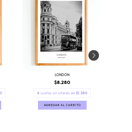
LONDON
$8.280
0
6
cuotas sin interés de
$1.380
6
cuo
AGREGAR AL CARRITO
A