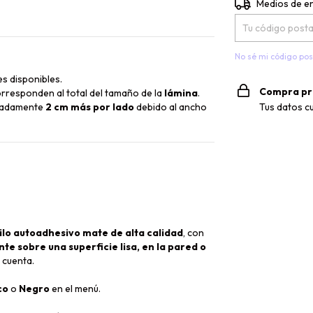
Entregas para el 
Medios de e
No sé mi código pos
s disponibles.
Compra pr
rresponden al total del tamaño de la
lámina
.
Tus datos c
imadamente
2 cm más por lado
debido al ancho
ilo autoadhesivo mate de alta calidad
, con
e sobre una superficie lisa, en la pared o
 cuenta.
co
o
Negro
en el menú.