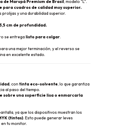
 de Marupá Premium de Brasil
, modelo "L".
te para cuadros de calidad muy superior.
 prolijas y una durabilidad superior.
 3,5 cm de profundidad.
dro se entrega
listo para colgar
.
ara una mejor terminación, y el reverso se
ina en excelente estado.
lidad
, con
tinta eco-solvente
, lo que garantiza
ia al paso del tiempo.
 sobre una superficie lisa o enmarcarla
ntalla, ya que los dispositivos muestran los
YK (tintas)
. Esto puede generar leves
 en tu monitor.