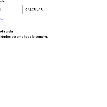
CP:
CAMBIAR CP
nvío
CALCULAR
tal
otegida
uidados durante toda la compra.