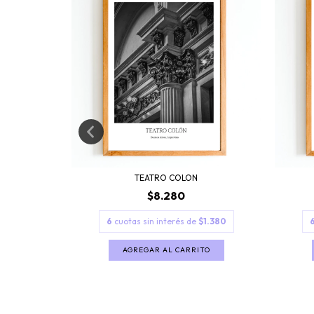
TEATRO COLON
$8.280
1.380
6
cuotas sin interés de
$1.380
TO
AGREGAR AL CARRITO