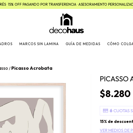
TERÉS · 15% OFF PAGANDO POR TRANSFERENCIA · ASESORAMIENTO PERSONALIZ
UADROS
MARCOS SIN LAMINA
GUÍA DE MEDIDAS
CÓMO COLG
asso
Picasso Acrobata
/
PICASSO
$8.280
6
CUOTAS S
15% de descuen
VER MEDIOS DE 