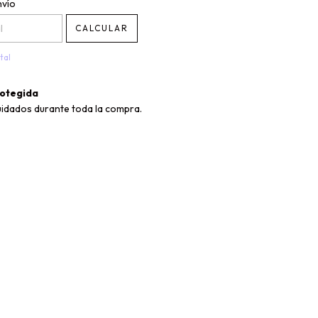
CP:
CAMBIAR CP
nvío
CALCULAR
tal
otegida
uidados durante toda la compra.