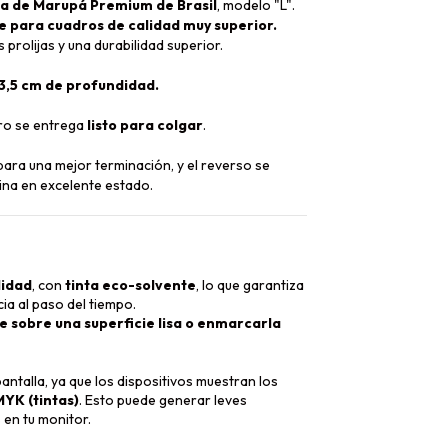
 de Marupá Premium de Brasil
, modelo "L".
te para cuadros de calidad muy superior.
 prolijas y una durabilidad superior.
 3,5 cm de profundidad.
dro se entrega
listo para colgar
.
ara una mejor terminación, y el reverso se
ina en excelente estado.
lidad
, con
tinta eco-solvente
, lo que garantiza
ia al paso del tiempo.
 sobre una superficie lisa o enmarcarla
ntalla, ya que los dispositivos muestran los
YK (tintas)
. Esto puede generar leves
 en tu monitor.