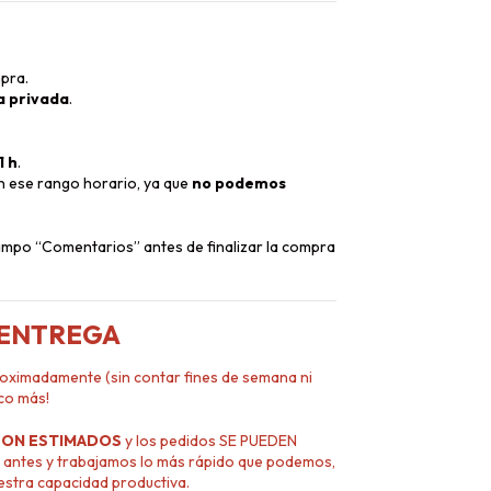
pra.
a privada
.
1 h
.
en ese rango horario, ya que
no podemos
campo “Comentarios” antes de finalizar la compra
 ENTREGA
oximadamente (sin contar fines de semana ni
co más!
SON ESTIMADOS
y los pedidos SE PUEDEN
antes y trabajamos lo más rápido que podemos,
uestra capacidad productiva.