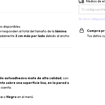
Entregas para el 
Medios de e
No sé mi código pos
s disponibles.
Compra pr
rresponden al total del tamaño de la
lámina
.
Tus datos c
imadamente
2 cm más por lado
debido al ancho
ilo autoadhesivo mate de alta calidad
, con
e sobre una superficie lisa, en la pared o
 cuenta.
co
o
Negro
en el menú.