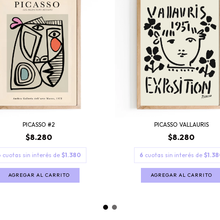
PICASSO #2
PICASSO VALLAURIS
$8.280
$8.280
6
cuotas sin interés de
$1.380
6
cuotas sin interés de
$1.38
AGREGAR AL CARRITO
AGREGAR AL CARRITO