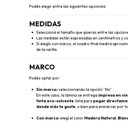
Podés elegir entre las siguientes opciones:
MEDIDAS
Seleccioná el tamaño que quieras entre las opcione
Las medidas están expresadas en centímetros y co
Si elegís con marco, el cuadro final medirá aprox
de la varilla.
MARCO
Podés optar por:
Sin marco:
seleccionando la opción “No”.
En este caso, la lámina se entrega
impresa en vin
tinta eco-solvente
, lista para
pegar directament
donde más te guste
, o bien para enmarcar por tu
Con marco:
elegí el color
Madera Natural
,
Blan