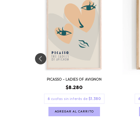
PICASSO - LADIES OF AVIGNON
$8.280
6
cuotas sin interés de
$1.380
1.380
AGREGAR AL CARRITO
TO