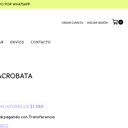
ADO POR WHATSAPP
0
CREAR CUENTA
INICIAR SESIÓN
AR
ENVÍOS
CONTACTO
 ACROBATA
IN INTERÉS DE
$1.380
to
pagando con Transferencia
PAGO