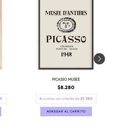
PICASSO MUSEE
P
$8.280
0
6
cuotas sin interés de
$1.380
6
cuo
AGREGAR AL CARRITO
A