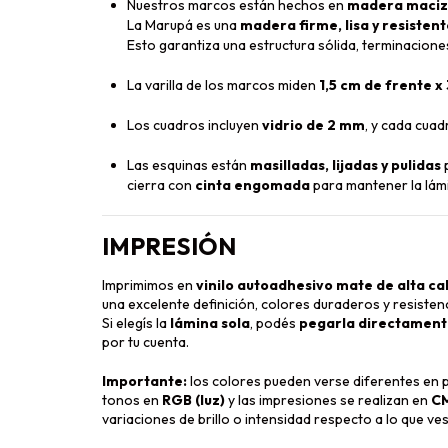
Nuestros marcos están hechos en
madera maciza
La Marupá es una
madera firme, lisa y resisten
Esto garantiza una estructura sólida, terminaciones
La varilla de los marcos miden
1,5 cm de frente x
Los cuadros incluyen
vidrio de 2 mm
, y cada cua
Las esquinas están
masilladas, lijadas y pulidas
p
cierra con
cinta engomada
para mantener la lám
IMPRESIÓN
Imprimimos en
vinilo autoadhesivo mate de alta ca
una excelente definición, colores duraderos y resistenc
Si elegís la
lámina sola
, podés
pegarla directamente
por tu cuenta.
Importante:
los colores pueden verse diferentes en pa
tonos en
RGB (luz)
y las impresiones se realizan en
CM
variaciones de brillo o intensidad respecto a lo que ves