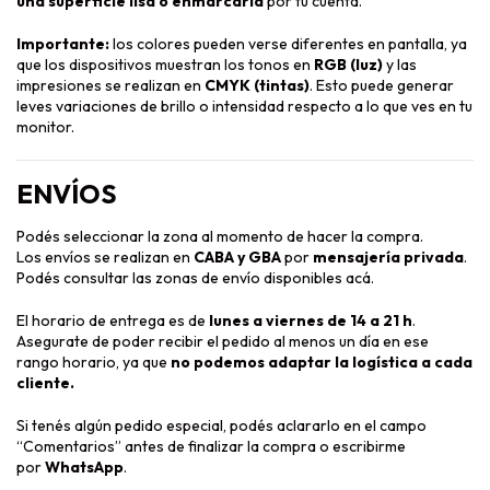
una superficie lisa o enmarcarla
por tu cuenta.
Importante:
los colores pueden verse diferentes en pantalla, ya
que los dispositivos muestran los tonos en
RGB (luz)
y las
impresiones se realizan en
CMYK (tintas)
. Esto puede generar
leves variaciones de brillo o intensidad respecto a lo que ves en tu
monitor.
ENVÍOS
Podés seleccionar la zona al momento de hacer la compra.
Los envíos se realizan en
CABA y GBA
por
mensajería privada
.
Podés consultar las zonas de envío disponibles
acá
.
El horario de entrega es de
lunes a viernes de 14 a 21 h
.
Asegurate de poder recibir el pedido al menos un día en ese
rango horario, ya que
no podemos adaptar la logística a cada
cliente.
Si tenés algún pedido especial, podés aclararlo en el campo
“Comentarios” antes de finalizar la compra o escribirme
por
WhatsApp
.