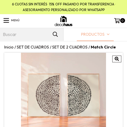
6 CUOTAS SIN INTERÉS · 15% OFF PAGANDO POR TRANSFERENCIA ·
ASESORAMIENTO PERSONALIZADO POR WHATSAPP
MENÚ
0
PRODUCTOS
Inicio
/
SET DE CUADROS
/
SET DE 2 CUADROS
/
Match Circle