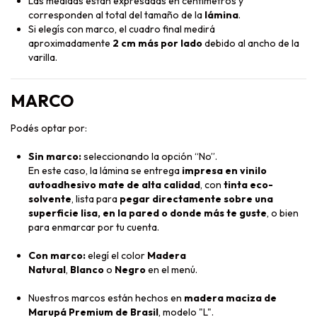
Las medidas están expresadas en centímetros y
corresponden al total del tamaño de la
lámina
.
Si elegís con marco, el cuadro final medirá
aproximadamente
2 cm más por lado
debido al ancho de la
varilla.
MARCO
Podés optar por:
Sin marco:
seleccionando la opción “No”.
En este caso, la lámina se entrega
impresa en vinilo
autoadhesivo mate de alta calidad
, con
tinta eco-
solvente
, lista para
pegar directamente sobre una
superficie lisa, en la pared o donde más te guste
, o bien
para enmarcar por tu cuenta.
Con marco:
elegí el color
Madera
Natural
,
Blanco
o
Negro
en el menú.
Nuestros marcos están hechos en
madera maciza de
Marupá Premium de Brasil
, modelo "L".