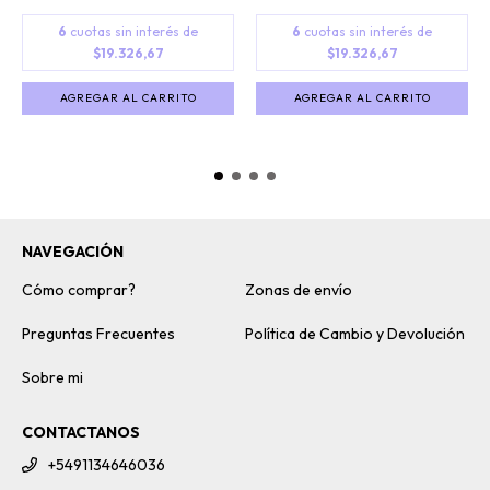
6
cuotas sin interés de
6
cuotas sin interés de
$19.326,67
$19.326,67
AGREGAR AL CARRITO
AGREGAR AL CARRITO
NAVEGACIÓN
Cómo comprar?
Zonas de envío
Preguntas Frecuentes
Política de Cambio y Devolución
Sobre mi
CONTACTANOS
+5491134646036