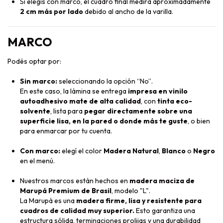
Si elegís con marco, el cuadro final medirá aproximadamente
2 cm más por lado
debido al ancho de la varilla.
MARCO
Podés optar por:
Sin marco:
seleccionando la opción “No”.
En este caso, la lámina se entrega
impresa en vinilo
autoadhesivo mate de alta calidad
, con
tinta eco-
solvente
, lista para
pegar directamente sobre una
superficie lisa, en la pared o donde más te guste
, o bien
para enmarcar por tu cuenta.
Con marco:
elegí el color
Madera Natural
,
Blanco
o
Negro
en el menú.
Nuestros marcos están hechos en
madera maciza de
Marupá Premium de Brasil
, modelo "L".
La Marupá es una
madera firme, lisa y resistente para
cuadros de calidad muy superior.
Esto garantiza una
estructura sólida, terminaciones prolijas y una durabilidad