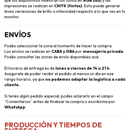
que los dispositivos muestran los tonos en
RGB (luz)
y las
impresiones se realizan en
CMYK (tintas)
. Esto puede generar
leves variaciones de brillo o intensidad respecto a lo que ves en tu
monitor.
ENVÍOS
Podés seleccionar la zona al momento de hacer la compra.
Los envíos se realizan en
CABA y GBA
por
mensajería privada
.
Podés consultar las zonas de envío disponibles
acá
.
El horario de entrega es de
lunes a viernes de 14 a 21 h
.
Asegurate de poder recibir el pedido al menos un día en ese
rango horario, ya que
no podemos adaptar la logística a cada
cliente.
Si tenés algún pedido especial, podés aclararlo en el campo
“Comentarios” antes de finalizar la compra o escribirme por
WhatsApp
.
PRODUCCIÓN Y TIEMPOS DE