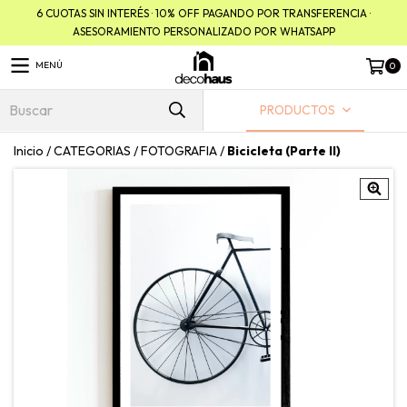
6 CUOTAS SIN INTERÉS · 10% OFF PAGANDO POR TRANSFERENCIA ·
ASESORAMIENTO PERSONALIZADO POR WHATSAPP
MENÚ
0
PRODUCTOS
Inicio
/
CATEGORIAS
/
FOTOGRAFIA
/
Bicicleta (Parte II)