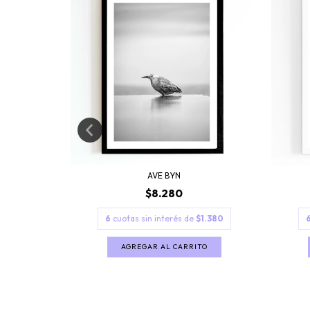
AVE BYN
$8.280
1.380
6
cuotas sin interés de
$1.380
TO
AGREGAR AL CARRITO