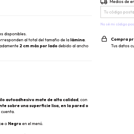
Entregas para el 
Medios de e
No sé mi código pos
s disponibles.
Compra pr
rresponden al total del tamaño de la
lámina
.
Tus datos c
imadamente
2 cm más por lado
debido al ancho
ilo autoadhesivo mate de alta calidad
, con
e sobre una superficie lisa, en la pared o
 cuenta.
co
o
Negro
en el menú.