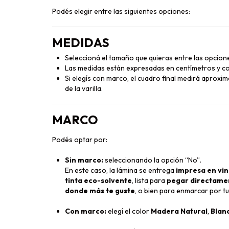
Podés elegir entre las siguientes opciones:
MEDIDAS
Seleccioná el tamaño que quieras entre las opcione
Las medidas están expresadas en centímetros y co
Si elegís con marco, el cuadro final medirá aprox
de la varilla.
MARCO
Podés optar por:
Sin marco:
seleccionando la opción “No”.
En este caso, la lámina se entrega
impresa en vin
tinta eco-solvente
, lista para
pegar directament
donde más te guste
, o bien para enmarcar por tu
Con marco:
elegí el color
Madera Natural
,
Blan