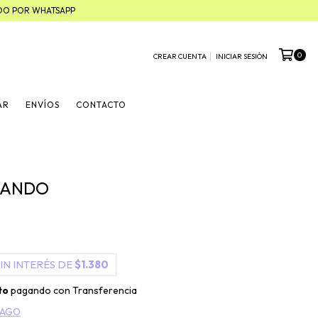
ADO POR WHATSAPP
0
CREAR CUENTA
INICIAR SESIÓN
AR
ENVÍOS
CONTACTO
LANDO
IN INTERÉS DE
$1.380
to
pagando con Transferencia
PAGO