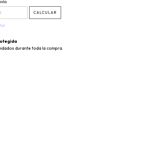
CP:
CAMBIAR CP
nvío
CALCULAR
tal
otegida
uidados durante toda la compra.